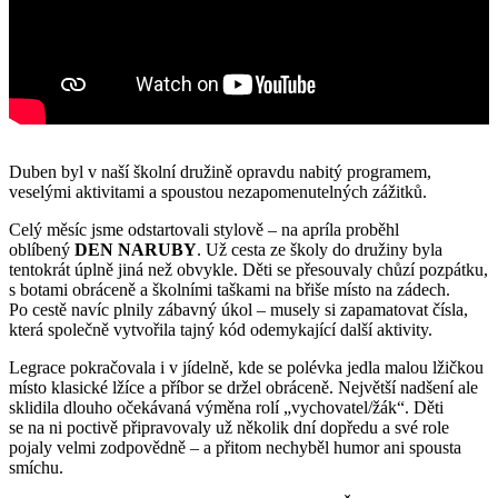
Duben byl v naší školní družině opravdu nabitý programem,
veselými aktivitami a spoustou nezapomenutelných zážitků.
Celý měsíc jsme odstartovali stylově – na apríla proběhl
oblíbený
DEN NARUBY
. Už cesta ze školy do družiny byla
tentokrát úplně jiná než obvykle. Děti se přesouvaly chůzí pozpátku,
s botami obráceně a školními taškami na břiše místo na zádech.
Po cestě navíc plnily zábavný úkol – musely si zapamatovat čísla,
která společně vytvořila tajný kód odemykající další aktivity.
Legrace pokračovala i v jídelně, kde se polévka jedla malou lžičkou
místo klasické lžíce a příbor se držel obráceně. Největší nadšení ale
sklidila dlouho očekávaná výměna rolí „vychovatel/žák“. Děti
se na ni poctivě připravovaly už několik dní dopředu a své role
pojaly velmi zodpovědně – a přitom nechyběl humor ani spousta
smíchu.