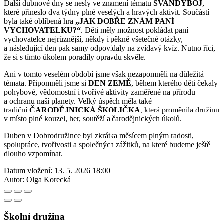
Další dubnové dny se nesly ve znamení tématu
ŠVANDYBOJ
,
které přineslo dva týdny plné veselých a hravých aktivit. Součástí
byla také oblíbená hra
„JAK DOBŘE ZNÁM PANÍ
VYCHOVATELKU?“
. Děti měly možnost pokládat paní
vychovatelce nejrůznější, někdy i pěkně všetečné otázky,
a následující den pak samy odpovídaly na zvídavý kvíz. Nutno říci,
že si s tímto úkolem poradily opravdu skvěle.
Ani v tomto veselém období jsme však nezapomněli na důležitá
témata. Připomněli jsme si
DEN ZEMĚ
, během kterého děti čekaly
pohybové, vědomostní i tvořivé aktivity zaměřené na přírodu
a ochranu naší planety. Velký úspěch měla také
tradiční
ČARODĚJNICKÁ ŠKOLIČKA
, která proměnila družinu
v místo plné kouzel, her, soutěží a čarodějnických úkolů.
Duben v Dobrodružince byl zkrátka měsícem plným radosti,
spolupráce, tvořivosti a společných zážitků, na které budeme ještě
dlouho vzpomínat.
Datum vložení:
13. 5. 2026 18:00
Autor:
Olga Korecká
Školní družina