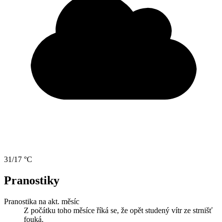
31/17 °C
Pranostiky
Pranostika na akt. měsíc
Z počátku toho měsíce říká se, že opět studený vítr ze strnišť
fouká.