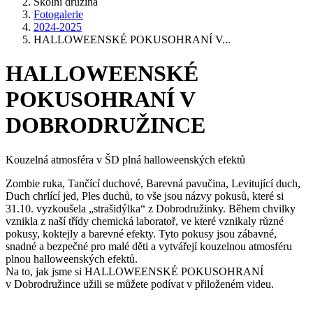
Školní družina
Fotogalerie
2024-2025
HALLOWEENSKÉ POKUSOHRANÍ V...
HALLOWEENSKÉ
POKUSOHRANÍ V
DOBRODRUŽINCE
Kouzelná atmosféra v ŠD plná halloweenských efektů
Zombie ruka, Tančící duchové, Barevná pavučina, Levitující duch,
Duch chrlící jed, Ples duchů, to vše jsou názvy pokusů, které si
31.10. vyzkoušela „strašidýlka“ z Dobrodružinky. Během chvilky
vznikla z naší třídy chemická laboratoř, ve které vznikaly různé
pokusy, koktejly a barevné efekty. Tyto pokusy jsou zábavné,
snadné a bezpečné pro malé děti a vytvářejí kouzelnou atmosféru
plnou halloweenských efektů.
Na to, jak jsme si HALLOWEENSKÉ POKUSOHRANÍ
v Dobrodružince užili se můžete podívat v přiloženém videu.