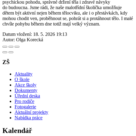
psychickou pohodu, správné držení těla i zdravé návyky
do budoucna. Jsme rádi, že naše malotřídní školička umožňuje
dětem být aktivní nejen během tělocviku, ale i o přestávkách, kdy
mohou chodit ven, proběhnout se, pohrát si a protáhnout tělo. I malé
chvíle pohybu během dne totiž mají velký význam.
Datum vložení:
18. 5. 2026 19:13
Autor:
Olga Korecká
ZŠ
Aktuality
O škole
Akce školy
Dokumenty
Úřední deska
Pro rodiče
Fotogalerie
Aktuální projekty
Nabídka práce
Kalendář