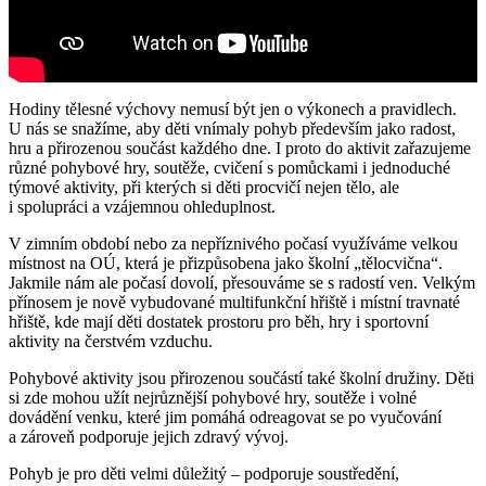
Hodiny tělesné výchovy nemusí být jen o výkonech a pravidlech.
U nás se snažíme, aby děti vnímaly pohyb především jako radost,
hru a přirozenou součást každého dne. I proto do aktivit zařazujeme
různé pohybové hry, soutěže, cvičení s pomůckami i jednoduché
týmové aktivity, při kterých si děti procvičí nejen tělo, ale
i spolupráci a vzájemnou ohleduplnost.
V zimním období nebo za nepříznivého počasí využíváme velkou
místnost na OÚ, která je přizpůsobena jako školní „tělocvična“.
Jakmile nám ale počasí dovolí, přesouváme se s radostí ven. Velkým
přínosem je nově vybudované multifunkční hřiště i místní travnaté
hřiště, kde mají děti dostatek prostoru pro běh, hry i sportovní
aktivity na čerstvém vzduchu.
Pohybové aktivity jsou přirozenou součástí také školní družiny. Děti
si zde mohou užít nejrůznější pohybové hry, soutěže i volné
dovádění venku, které jim pomáhá odreagovat se po vyučování
a zároveň podporuje jejich zdravý vývoj.
Pohyb je pro děti velmi důležitý – podporuje soustředění,