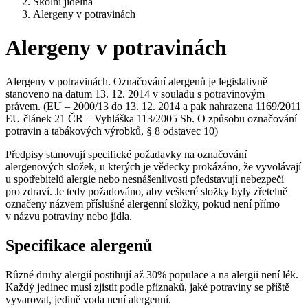
Školní jídelna
Alergeny v potravinách
Alergeny v potravinách
Alergeny v potravinách. Označování alergenů je legislativně
stanoveno na datum 13. 12. 2014 v souladu s potravinovým
právem. (EU – 2000/13 do 13. 12. 2014 a pak nahrazena 1169/2011
EU článek 21 ČR – Vyhláška 113/2005 Sb. O způsobu označování
potravin a tabákových výrobků, § 8 odstavec 10)
Předpisy stanovují specifické požadavky na označování
alergenových složek, u kterých je vědecky prokázáno, že vyvolávají
u spotřebitelů alergie nebo nesnášenlivosti představují nebezpečí
pro zdraví. Je tedy požadováno, aby veškeré složky byly zřetelně
označeny názvem příslušné alergenní složky, pokud není přímo
v názvu potraviny nebo jídla.
Specifikace alergenů
Různé druhy alergií postihují až 30% populace a na alergii není lék.
Každý jedinec musí zjistit podle příznaků, jaké potraviny se příště
vyvarovat, jedině voda není alergenní.