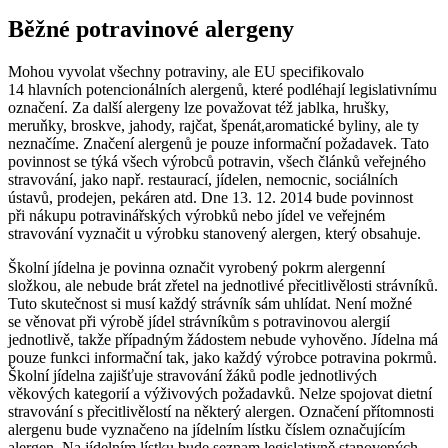
Běžné potravinové alergeny
Mohou vyvolat všechny potraviny, ale EU specifikovalo
14 hlavních potencionálních alergenů, které podléhají legislativnímu
označení. Za další alergeny lze považovat též jablka, hrušky,
meruňky, broskve, jahody, rajčat, špenát,aromatické byliny, ale ty
neznačíme. Značení alergenů je pouze informační požadavek. Tato
povinnost se týká všech výrobců potravin, všech článků veřejného
stravování, jako např. restaurací, jídelen, nemocnic, sociálních
ústavů, prodejen, pekáren atd. Dne 13. 12. 2014 bude povinnost
při nákupu potravinářských výrobků nebo jídel ve veřejném
stravování vyznačit u výrobku stanovený alergen, který obsahuje.
Školní jídelna je povinna označit vyrobený pokrm alergenní
složkou, ale nebude brát zřetel na jednotlivé přecitlivělosti strávníků.
Tuto skutečnost si musí každý strávník sám uhlídat. Není možné
se věnovat při výrobě jídel strávníkům s potravinovou alergií
jednotlivě, takže případným žádostem nebude vyhověno. Jídelna má
pouze funkci informační tak, jako každý výrobce potravina pokrmů.
Školní jídelna zajišťuje stravování žáků podle jednotlivých
věkových kategorií a výživových požadavků. Nelze spojovat dietní
stravování s přecitlivělostí na některý alergen. Označení přítomnosti
alergenu bude vyznačeno na jídelním lístku číslem označujícím
alergen. Na jídelním lístku bude seznam legislativně stanovených