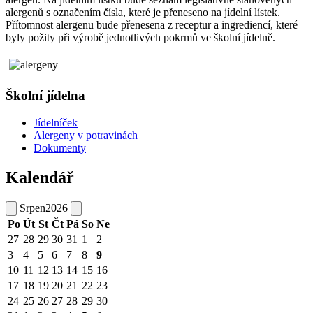
alergenů s označením čísla, které je přeneseno na jídelní lístek.
Přítomnost alergenu bude přenesena z receptur a ingrediencí, které
byly požity při výrobě jednotlivých pokrmů ve školní jídelně.
Školní jídelna
Jídelníček
Alergeny v potravinách
Dokumenty
Kalendář
Srpen
2026
Po
Út
St
Čt
Pá
So
Ne
27
28
29
30
31
1
2
3
4
5
6
7
8
9
10
11
12
13
14
15
16
17
18
19
20
21
22
23
24
25
26
27
28
29
30