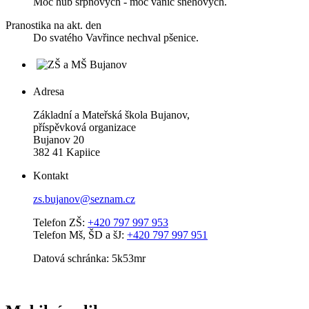
Moc hub srpnových - moc vánic sněhových.
Pranostika na akt. den
Do svatého Vavřince nechval pšenice.
Adresa
Základní a Mateřská škola Bujanov,
příspěvková organizace
Bujanov 20
382 41 Kapiice
Kontakt
zs.bujanov@seznam.cz
Telefon ZŠ:
+420 797 997 953
Telefon Mš, ŠD a šJ:
+420 797 997 951
Datová schránka: 5k53mr