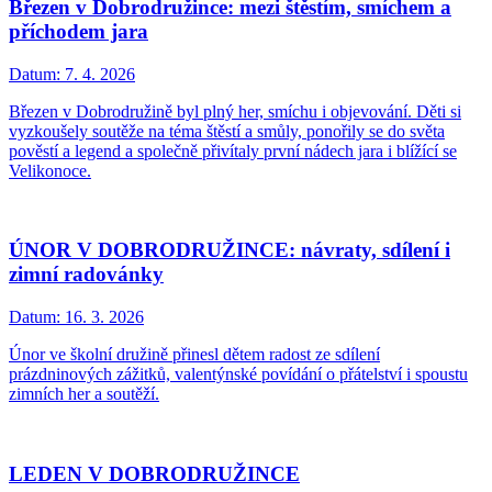
Březen v Dobrodružince: mezi štěstím, smíchem a
příchodem jara
Datum:
7. 4. 2026
Březen v Dobrodružině byl plný her, smíchu i objevování. Děti si
vyzkoušely soutěže na téma štěstí a smůly, ponořily se do světa
pověstí a legend a společně přivítaly první nádech jara i blížící se
Velikonoce.
ÚNOR V DOBRODRUŽINCE: návraty, sdílení i
zimní radovánky
Datum:
16. 3. 2026
Únor ve školní družině přinesl dětem radost ze sdílení
prázdninových zážitků, valentýnské povídání o přátelství i spoustu
zimních her a soutěží.
LEDEN V DOBRODRUŽINCE