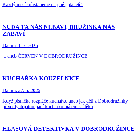
Každý měsíc přistaneme na jiné „planetě“
NUDA TA NÁS NEBAVÍ, DRUŽINKA NÁS
ZABAVÍ
Datum:
1. 7. 2025
... aneb ČERVEN V DOBRODRUŽINCE
KUCHAŘKA KOUZELNICE
Datum:
27. 6. 2025
Když písnička rozpláče kuchařku aneb jak děti z Dobrodružinky
přivedly dojatou paní kuchařku málem k útěku
HLASOVÁ DETEKTIVKA V DOBRODRUŽINCE