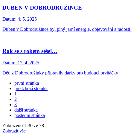
DUBEN V DOBRODRUŽINCE
Datum:
4. 5. 2025
Duben v Dobrodružince byl plný jarní energie, objevování a radosti!
Rok se s rokem sešel…
Datum:
17. 4. 2025
Děti z Dobrodružinky připravily dárky pro budoucí prvňáčky
první stránka
předchozí stránka
1
2
3
další stránka
poslední stránka
Zobrazeno
1
-
30
ze 78
Zobrazit vše