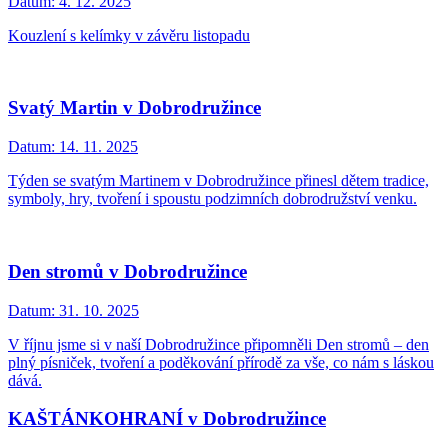
Datum:
4. 12. 2025
Kouzlení s kelímky v závěru listopadu
​​​​​​​Svatý Martin v Dobrodružince
Datum:
14. 11. 2025
Týden se svatým Martinem v Dobrodružince přinesl dětem tradice,
symboly, hry, tvoření i spoustu podzimních dobrodružství venku.
Den stromů v Dobrodružince
Datum:
31. 10. 2025
V říjnu jsme si v naší Dobrodružince připomněli Den stromů – den
plný písniček, tvoření a poděkování přírodě za vše, co nám s láskou
dává.
KAŠTÁNKOHRANÍ v Dobrodružince