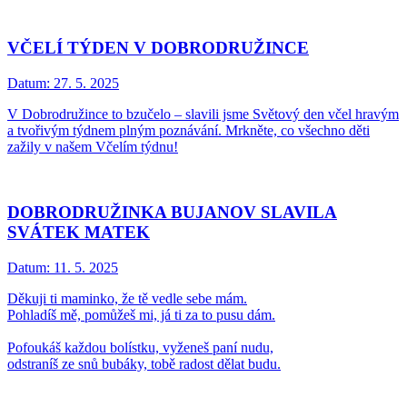
VČELÍ TÝDEN V DOBRODRUŽINCE
Datum:
27. 5. 2025
V Dobrodružince to bzučelo – slavili jsme Světový den včel hravým
a tvořivým týdnem plným poznávání. Mrkněte, co všechno děti
zažily v našem Včelím týdnu!
DOBRODRUŽINKA BUJANOV SLAVILA
SVÁTEK MATEK
Datum:
11. 5. 2025
Děkuji ti maminko, že tě vedle sebe mám.
Pohladíš mě, pomůžeš mi, já ti za to pusu dám.
Pofoukáš každou bolístku, vyženeš paní nudu,
odstraníš ze snů bubáky, tobě radost dělat budu.