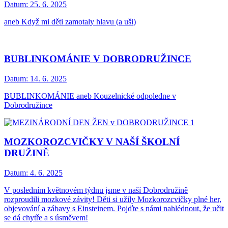
Datum:
25. 6. 2025
aneb Když mi děti zamotaly hlavu (a uši)
BUBLINKOMÁNIE V DOBRODRUŽINCE
Datum:
14. 6. 2025
BUBLINKOMÁNIE aneb Kouzelnické odpoledne v
Dobrodružince
MOZKOROZCVIČKY V NAŠÍ ŠKOLNÍ
DRUŽINĚ
Datum:
4. 6. 2025
V posledním květnovém týdnu jsme v naší Dobrodružině
rozproudili mozkové závity! Děti si užily Mozkorozcvičky plné her,
objevování a zábavy s Einsteinem. Pojďte s námi nahlédnout, že učit
se dá chytře a s úsměvem!