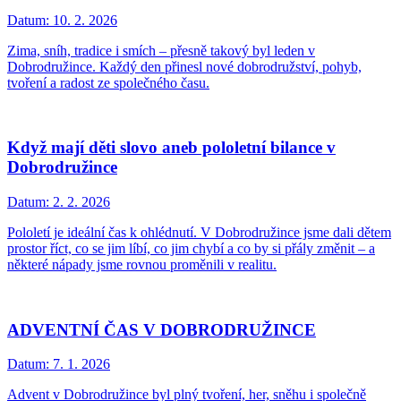
Datum:
10. 2. 2026
Zima, sníh, tradice i smích – přesně takový byl leden v
Dobrodružince. Každý den přinesl nové dobrodružství, pohyb,
tvoření a radost ze společného času.
Když mají děti slovo aneb pololetní bilance v
Dobrodružince
Datum:
2. 2. 2026
Pololetí je ideální čas k ohlédnutí. V Dobrodružince jsme dali dětem
prostor říct, co se jim líbí, co jim chybí a co by si přály změnit – a
některé nápady jsme rovnou proměnili v realitu.
ADVENTNÍ ČAS V DOBRODRUŽINCE
Datum:
7. 1. 2026
Advent v Dobrodružince byl plný tvoření, her, sněhu i společně