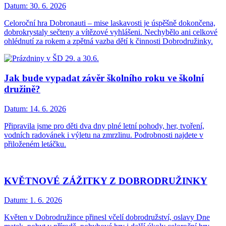
Datum:
30. 6. 2026
Celoroční hra Dobronauti – mise laskavosti je úspěšně dokončena,
dobrokrystaly sečteny a vítězové vyhlášeni. Nechybělo ani celkové
ohlédnutí za rokem a zpětná vazba dětí k činnosti Dobrodružinky.
Jak bude vypadat závěr školního roku ve školní
družině?
Datum:
14. 6. 2026
Připravila jsme pro děti dva dny plné letní pohody, her, tvoření,
vodních radovánek i výletu na zmrzlinu. Podrobnosti najdete v
přiloženém letáčku.
KVĚTNOVÉ ZÁŽITKY Z DOBRODRUŽINKY
Datum:
1. 6. 2026
Květen v Dobrodružince přinesl včelí dobrodružství, oslavy Dne