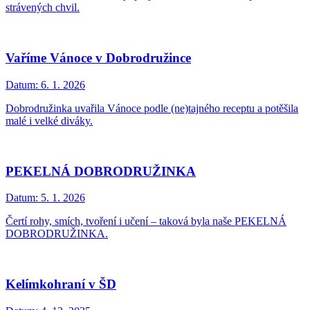
strávených chvil.
Vaříme Vánoce v Dobrodružince
Datum:
6. 1. 2026
Dobrodružinka uvařila Vánoce podle (ne)tajného receptu a potěšila
malé i velké diváky.
PEKELNÁ DOBRODRUŽINKA
Datum:
5. 1. 2026
Čertí rohy, smích, tvoření i učení – taková byla naše PEKELNÁ
DOBRODRUŽINKA.
Kelímkohraní v ŠD