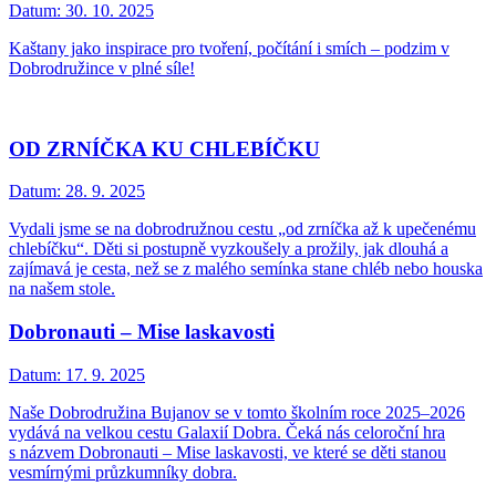
Datum:
30. 10. 2025
Kaštany jako inspirace pro tvoření, počítání i smích – podzim v
Dobrodružince v plné síle!
OD ZRNÍČKA KU CHLEBÍČKU
Datum:
28. 9. 2025
Vydali jsme se na dobrodružnou cestu „od zrníčka až k upečenému
chlebíčku“. Děti si postupně vyzkoušely a prožily, jak dlouhá a
zajímavá je cesta, než se z malého semínka stane chléb nebo houska
na našem stole.
Dobronauti – Mise laskavosti
Datum:
17. 9. 2025
Naše Dobrodružina Bujanov se v tomto školním roce 2025–2026
vydává na velkou cestu Galaxií Dobra. Čeká nás celoroční hra
s názvem Dobronauti – Mise laskavosti, ve které se děti stanou
vesmírnými průzkumníky dobra.