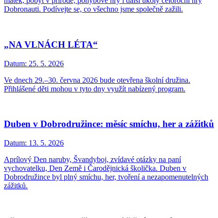
matek, pobyt v přírodě, pohybové hry i další úkoly celoroční hry
Dobronauti. Podívejte se, co všechno jsme společně zažili.
„NA VLNÁCH LÉTA“
Datum:
25. 5. 2026
Ve dnech 29.–30. června 2026 bude otevřena školní družina.
Přihlášené děti mohou v tyto dny využít nabízený program.
Duben v Dobrodružince: měsíc smíchu, her a zážitků
Datum:
13. 5. 2026
Aprílový Den naruby, Švandyboj, zvídavé otázky na paní
vychovatelku, Den Země i Čarodějnická školička. Duben v
Dobrodružince byl plný smíchu, her, tvoření a nezapomenutelných
zážitků.