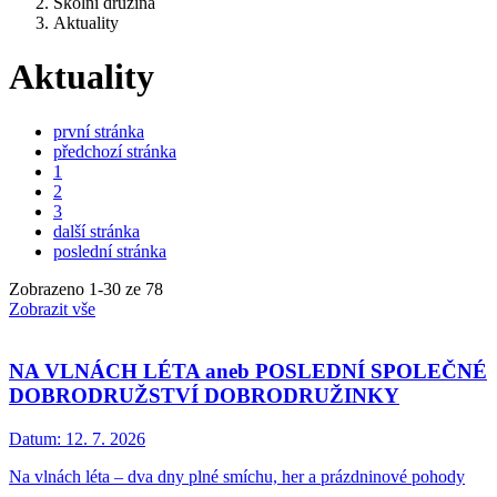
Školní družina
Aktuality
Aktuality
první stránka
předchozí stránka
1
2
3
další stránka
poslední stránka
Zobrazeno
1
-
30
ze 78
Zobrazit vše
NA VLNÁCH LÉTA aneb POSLEDNÍ SPOLEČNÉ
DOBRODRUŽSTVÍ DOBRODRUŽINKY
Datum:
12. 7. 2026
Na vlnách léta – dva dny plné smíchu, her a prázdninové pohody