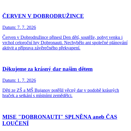
ČERVEN V DOBRODRUŽINCE
Datum:
7. 7. 2026
Červen v Dobrodružince přinesl Den dětí, soutěže, pobyt venku i
vrchol celoroční hry Dobronauti. Nechybělo ani společné plánování
aktivit a příprava závěrečného překvapení.
Děkujeme za krásný dar našim dětem
Datum:
1. 7. 2026
Děti ze ZŠ a MŠ Bujanov potěšil věcný dar v podobě krásných
hraček a setkání s místními zemědělci.
MISE "DOBRONAUTI" SPLNĚNA aneb ČAS
LOUČENÍ