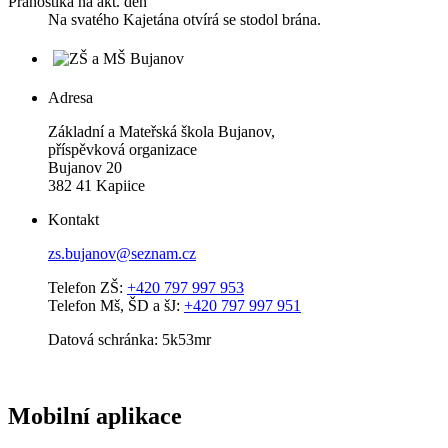
Pranostika na akt. den
Na svatého Kajetána otvírá se stodol brána.
Adresa
Základní a Mateřská škola Bujanov,
příspěvková organizace
Bujanov 20
382 41 Kapiice
Kontakt
zs.bujanov@seznam.cz
Telefon ZŠ:
+420 797 997 953
Telefon Mš, ŠD a šJ:
+420 797 997 951
Datová schránka: 5k53mr
Mobilní aplikace