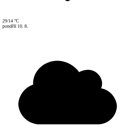
29/14 °C
pondělí
10. 8.