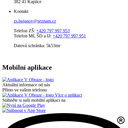
382 41 Kapiice
Kontakt
zs.bujanov@seznam.cz
Telefon ZŠ:
+420 797 997 953
Telefon Mš, ŠD a šJ:
+420 797 997 951
Datová schránka: 5k53mr
Mobilní aplikace
Aktuální informace od nás
Přímo ve vašem telefonu
Více o aplikaci
Stáhněte si naši mobilní aplikaci na