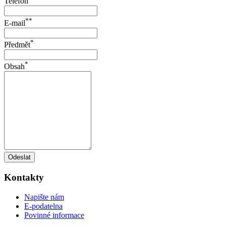
Telefon
**
E-mail
*
Předmět
*
Obsah
Odeslat
Kontakty
Napište nám
E-podatelna
Povinné informace