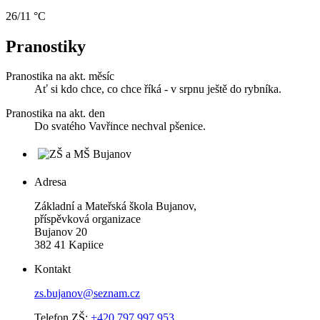
26/11 °C
Pranostiky
Pranostika na akt. měsíc
Ať si kdo chce, co chce říká - v srpnu ještě do rybníka.
Pranostika na akt. den
Do svatého Vavřince nechval pšenice.
Adresa
Základní a Mateřská škola Bujanov,
příspěvková organizace
Bujanov 20
382 41 Kapiice
Kontakt
zs.bujanov@seznam.cz
Telefon ZŠ:
+420 797 997 953