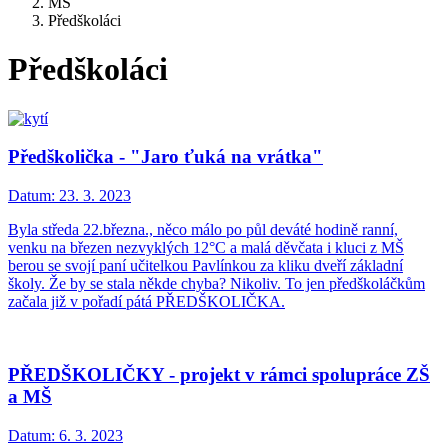
MŠ
Předškoláci
Předškoláci
Předškolička - "Jaro ťuká na vrátka"
Datum:
23. 3. 2023
Byla středa 22.března., něco málo po půl deváté hodině ranní,
venku na březen nezvyklých 12°C a malá děvčata i kluci z MŠ
berou se svojí paní učitelkou Pavlínkou za kliku dveří základní
školy. Že by se stala někde chyba? Nikoliv. To jen předškoláčkům
začala již v pořadí pátá PŘEDŠKOLIČKA.
PŘEDŠKOLIČKY - projekt v rámci spolupráce ZŠ
a MŠ
Datum:
6. 3. 2023