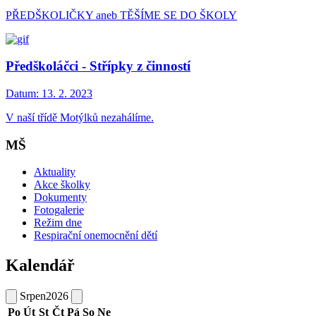
PŘEDŠKOLIČKY aneb TĚŠÍME SE DO ŠKOLY
Předškoláčci - Střípky z činností
Datum:
13. 2. 2023
V naší třídě Motýlků nezahálíme.
MŠ
Aktuality
Akce školky
Dokumenty
Fotogalerie
Režim dne
Respirační onemocnění dětí
Kalendář
Srpen
2026
Po
Út
St
Čt
Pá
So
Ne