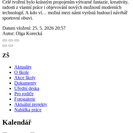
Celé tvoření bylo krásným propojením výtvarné fantazie, kreativity,
radosti z vlastní práce i objevování nových možností moderních
technologií. A kdo ví… možná mezi námi vyrůstá budoucí návrhář
sportovní obuvi.
Datum vložení:
25. 5. 2026 20:57
Autor:
Olga Korecká
ZŠ
Aktuality
O škole
Akce školy
Dokumenty
Úřední deska
Pro rodiče
Fotogalerie
Aktuální projekty
Nabídka práce
Kalendář