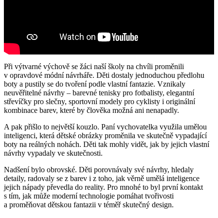
Při výtvarné výchově se žáci naší školy na chvíli proměnili
v opravdové módní návrháře. Děti dostaly jednoduchou předlohu
boty a pustily se do tvoření podle vlastní fantazie. Vznikaly
neuvěřitelné návrhy – barevné tenisky pro fotbalisty, elegantní
střevíčky pro slečny, sportovní modely pro cyklisty i originální
kombinace barev, které by člověka možná ani nenapadly.
A pak přišlo to největší kouzlo. Paní vychovatelka využila umělou
inteligenci, která dětské obrázky proměnila ve skutečně vypadající
boty na reálných nohách. Děti tak mohly vidět, jak by jejich vlastní
návrhy vypadaly ve skutečnosti.
Nadšení bylo obrovské. Děti porovnávaly své návrhy, hledaly
detaily, radovaly se z barev i z toho, jak věrně umělá inteligence
jejich nápady převedla do reality. Pro mnohé to byl první kontakt
s tím, jak může moderní technologie pomáhat tvořivosti
a proměňovat dětskou fantazii v téměř skutečný design.