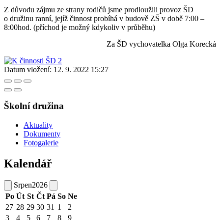
Z důvodu zájmu ze strany rodičů jsme prodloužili provoz ŠD
o družinu ranní, jejíž činnost probíhá v budově ZŠ v době 7:00 –
8:00hod. (příchod je možný kdykoliv v průběhu)
Za ŠD vychovatelka Olga Korecká
Datum vložení:
12. 9. 2022 15:27
Školní družina
Aktuality
Dokumenty
Fotogalerie
Kalendář
Srpen
2026
Po
Út
St
Čt
Pá
So
Ne
27
28
29
30
31
1
2
3
4
5
6
7
8
9