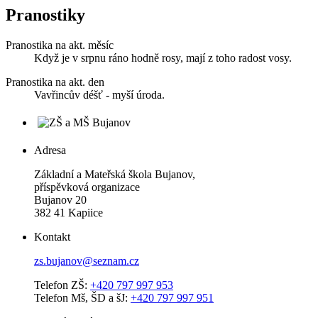
Pranostiky
Pranostika na akt. měsíc
Když je v srpnu ráno hodně rosy, mají z toho radost vosy.
Pranostika na akt. den
Vavřincův déšť - myší úroda.
Adresa
Základní a Mateřská škola Bujanov,
příspěvková organizace
Bujanov 20
382 41 Kapiice
Kontakt
zs.bujanov@seznam.cz
Telefon ZŠ:
+420 797 997 953
Telefon Mš, ŠD a šJ:
+420 797 997 951